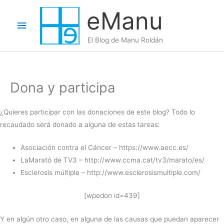
Ir
eManu
al
Menú
contenido
El Blog de Manu Roldán
principal
Dona y participa
¿Quieres participar con las donaciones de este blog? Todo lo
recaudado será donado a alguna de estas tareas:
Asociación contra el Cáncer – https://www.aecc.es/
LaMarató de TV3 – http://www.ccma.cat/tv3/marato/es/
Esclerosis múltiple – http://www.esclerosismultiple.com/
[wpedon id=439]
Y en algún otro caso, en alguna de las causas que puedan aparecer