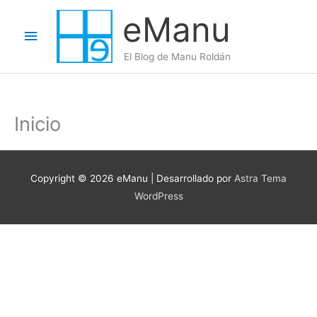
Ir
eManu
al
Menú
contenido
El Blog de Manu Roldán
principal
Inicio
Copyright © 2026
eManu
| Desarrollado por
Astra Tema
WordPress