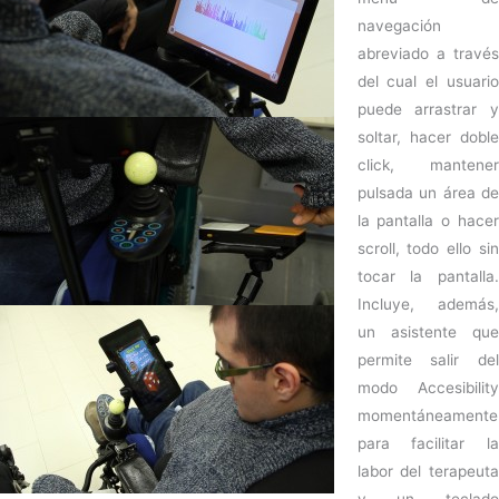
navegación
abreviado a través
del cual el usuario
puede arrastrar y
soltar, hacer doble
click, mantener
pulsada un área de
la pantalla o hacer
scroll, todo ello sin
tocar la pantalla.
Incluye, además,
un asistente que
permite salir del
modo Accesibility
momentáneamente
para facilitar la
labor del terapeuta
y un teclado