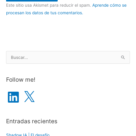
Este sitio usa Akismet para reducir el spam.
Aprende cómo se
procesan los datos de tus comentarios.
B
u
s
Follow me!
c
a
L
X
i
r
n
k
p
e
d
o
I
n
Entradas recientes
r
:
Shadow IA | El desafío