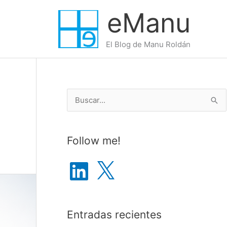
eManu
El Blog de Manu Roldán
B
u
s
Follow me!
c
a
L
X
i
r
n
k
p
e
d
o
I
Entradas recientes
n
r