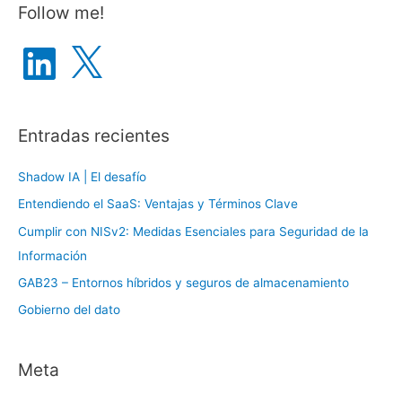
Follow me!
c
a
L
X
i
r
n
k
p
e
d
o
I
n
Entradas recientes
r
:
Shadow IA | El desafío
Entendiendo el SaaS: Ventajas y Términos Clave
Cumplir con NISv2: Medidas Esenciales para Seguridad de la
Información
GAB23 – Entornos híbridos y seguros de almacenamiento
Gobierno del dato
Meta