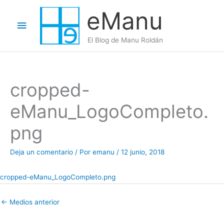
Ir
eManu
al
Menú
contenido
El Blog de Manu Roldán
principal
cropped-
eManu_LogoCompleto.
png
Deja un comentario
/ Por
emanu
/
12 junio, 2018
cropped-eManu_LogoCompleto.png
←
Medios anterior