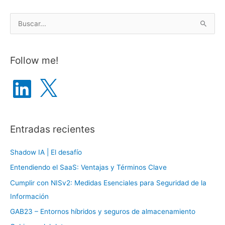
B
u
s
Follow me!
c
a
L
X
i
r
n
k
p
e
d
o
I
n
Entradas recientes
r
:
Shadow IA | El desafío
Entendiendo el SaaS: Ventajas y Términos Clave
Cumplir con NISv2: Medidas Esenciales para Seguridad de la
Información
GAB23 – Entornos híbridos y seguros de almacenamiento