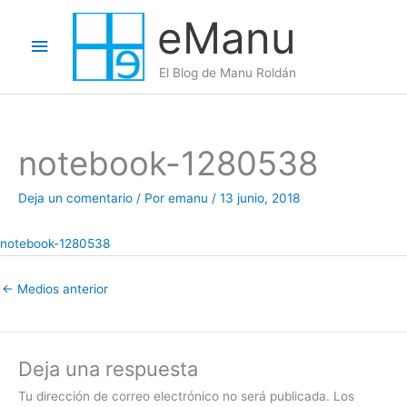
Ir
eManu
al
Menú
contenido
El Blog de Manu Roldán
principal
notebook-1280538
Deja un comentario
/ Por
emanu
/
13 junio, 2018
notebook-1280538
←
Medios anterior
Deja una respuesta
Tu dirección de correo electrónico no será publicada.
Los