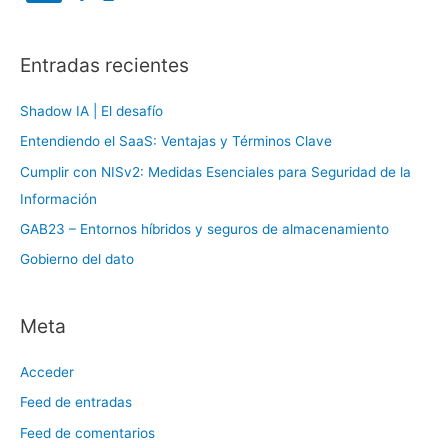
k
p
e
d
o
I
n
Entradas recientes
r
:
Shadow IA | El desafío
Entendiendo el SaaS: Ventajas y Términos Clave
Cumplir con NISv2: Medidas Esenciales para Seguridad de la
Información
GAB23 – Entornos híbridos y seguros de almacenamiento
Gobierno del dato
Meta
Acceder
Feed de entradas
Feed de comentarios