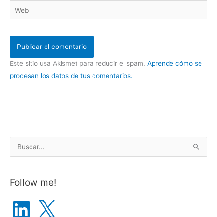
Web
Este sitio usa Akismet para reducir el spam.
Aprende cómo se
procesan los datos de tus comentarios.
B
u
s
Follow me!
c
a
L
X
i
r
n