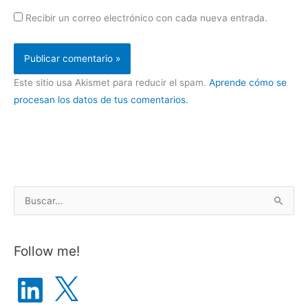
Recibir un correo electrónico con cada nueva entrada.
Este sitio usa Akismet para reducir el spam.
Aprende cómo se
procesan los datos de tus comentarios.
B
u
s
Follow me!
c
a
L
X
i
r
n
k
p