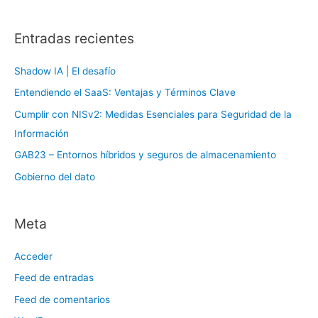
e
d
o
I
n
Entradas recientes
r
:
Shadow IA | El desafío
Entendiendo el SaaS: Ventajas y Términos Clave
Cumplir con NISv2: Medidas Esenciales para Seguridad de la
Información
GAB23 – Entornos híbridos y seguros de almacenamiento
Gobierno del dato
Meta
Acceder
Feed de entradas
Feed de comentarios