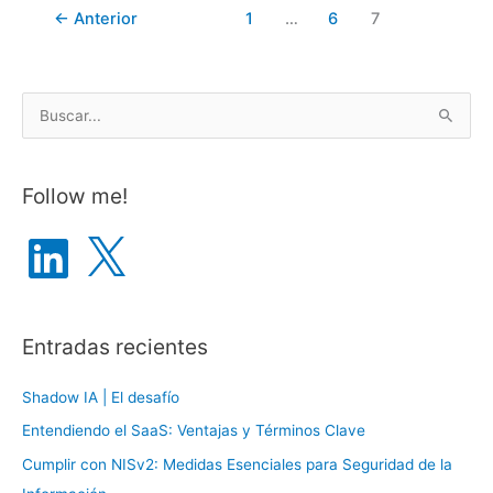
←
Anterior
1
…
6
7
Miriada
X
B
u
s
Follow me!
c
a
L
X
i
r
n
k
p
e
d
o
I
n
Entradas recientes
r
:
Shadow IA | El desafío
Entendiendo el SaaS: Ventajas y Términos Clave
Cumplir con NISv2: Medidas Esenciales para Seguridad de la