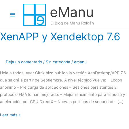
Ir
eManu
al
Menú
contenido
El Blog de Manu Roldán
principal
XenAPP y Xendektop 7.6
Deja un comentario
/
Sin categoría
/
emanu
Hola a todos, Ayer Citrix hizo público la versión XenDesktop/APP 7.6
que saldrá a partir de Septiembre. A nivel técnico vuelve: – Logon
anónimo – Pre carga de aplicaciones – Sesiones persistentes El
protocolo FMA lo han mejorado: – Mejor rendimiento para el audio y
aceleración por GPU DirectX – Nuevas políticas de seguridad – […]
XenAPP
Leer más »
y
Xendektop