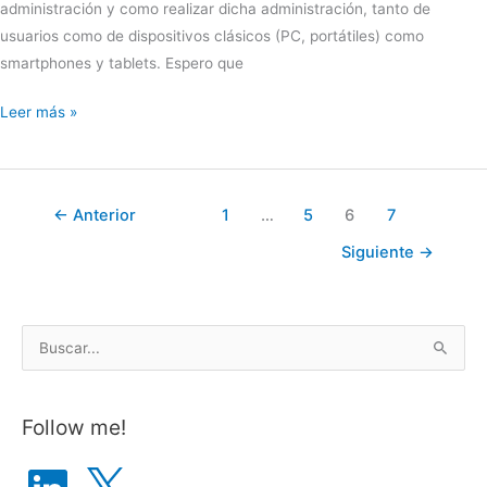
administración y como realizar dicha administración, tanto de
usuarios como de dispositivos clásicos (PC, portátiles) como
smartphones y tablets. Espero que
Sesión
Leer más »
de
Microsoft
intune
←
Anterior
1
…
5
6
7
Siguiente
→
B
u
s
Follow me!
c
a
L
X
i
r