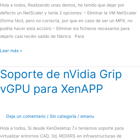
Hola a todos, Realizando unas demos, he tenido que dejar por
defecto un NetScaler y tenía 2 opciones: – Eliminar la VM NetScaler
(forma fácil, pero no correcta, por que en caso de ser un MPX, no
podría hacer esta acción) – Eliminar los ficheros necesarios para
dejarlo casi recién salido de fábrica Para
NetScaler:
Leer más »
Back
to
Soporte de nVidia Grip
factory
defaults
vGPU para XenAPP
Deja un comentario
/
Sin categoría
/
emanu
Hola a todos, Si desde XenDesktop 7.x teníamos soporte para
virtualizar entornos CAD, 3d, REDERS en infraestructuras de