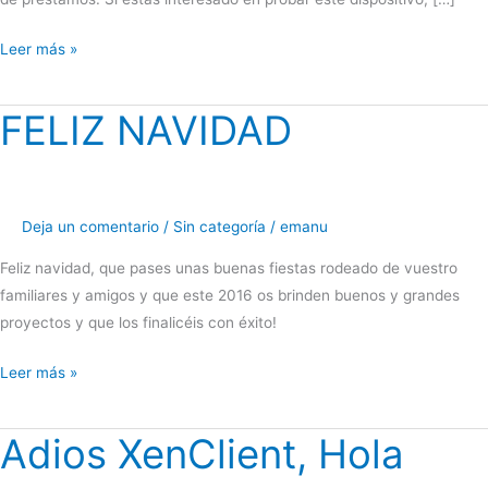
Comienza
Leer más »
la
preventa
FELIZ NAVIDAD
de
Aquaris
M10
Ubuntu
Deja un comentario
/
Sin categoría
/
emanu
Edition
Feliz navidad, que pases unas buenas fiestas rodeado de vuestro
familiares y amigos y que este 2016 os brinden buenos y grandes
proyectos y que los finalicéis con éxito!
FELIZ
Leer más »
NAVIDAD
Adios XenClient, Hola