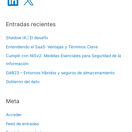
n
k
p
e
d
o
I
n
Entradas recientes
r
:
Shadow IA | El desafío
Entendiendo el SaaS: Ventajas y Términos Clave
Cumplir con NISv2: Medidas Esenciales para Seguridad de la
Información
GAB23 – Entornos híbridos y seguros de almacenamiento
Gobierno del dato
Meta
Acceder
Feed de entradas