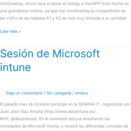
XenDesktop, ahora toca el pasar el testigo a XenAPP! Este hecho es
una grandísima noticia, ya que con XenDesktop la compartición de
las vGPU de las takjetas K1 y K2 se veía muy limitada a la cantidad
Soporte
Leer más »
de
nVidia
Sesión de Microsoft
Grip
vGPU
intune
para
XenAPP
Deja un comentario
/
Sin categoría
/
emanu
El pasado mes de Octubre participé en la SEMANA IT, organizado por
Juan Jose Diaz Antuña (http://www.diazantuna.es/ ,
MVP, @diazantuna). En el seminario estuve enseñando las
novedades de Microsoft Intune, y mostré las diferentes consolas de