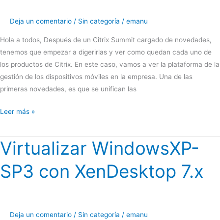
primera
solución
Deja un comentario
/
Sin categoría
/
emanu
nativa
Android
Hola a todos, Después de un Citrix Summit cargado de novedades,
para
tenemos que empezar a digerirlas y ver como quedan cada uno de
personas
los productos de Citrix. En este caso, vamos a ver la plataforma de la
con
gestión de los dispositivos móviles en la empresa. Una de las
movilidad
primeras novedades, es que se unifican las
reducida
Novedades
Leer más »
en
XenMobile
Virtualizar WindowsXP-
SP3 con XenDesktop 7.x
Deja un comentario
/
Sin categoría
/
emanu