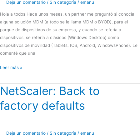
Deja un comentario
/
Sin categoría
/
emanu
Hola a todos Hace unos meses, un partner me preguntó si conocía
alguna solución MDM (a todo se le llama MDM o BYOD), para el
parque de dispositivos de su empresa, y cuando se refería a
dispositivos, se refería a clásicos (Windows Desktop) como
dispositivos de movilidad (Tablets, IOS, Android, WindowsPhone). Le
comenté que una
XenMobile
Leer más »
APP
Edition
NetScaler: Back to
+
Microsoft
factory defaults
Intune
=
movilidad
100%
Deja un comentario
/
Sin categoría
/
emanu