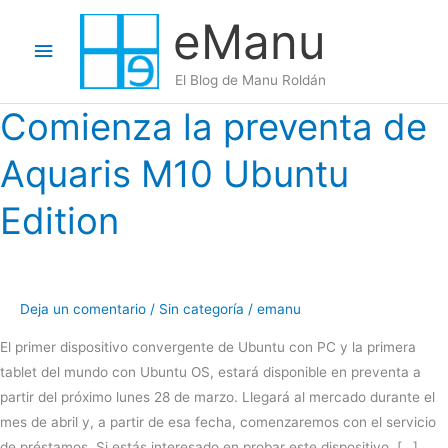
Ir
eManu
al
Menú
contenido
El Blog de Manu Roldán
principal
Comienza la preventa de
Aquaris M10 Ubuntu
Edition
Deja un comentario
/
Sin categoría
/
emanu
El primer dispositivo convergente de Ubuntu con PC y la primera
tablet del mundo con Ubuntu OS, estará disponible en preventa a
partir del próximo lunes 28 de marzo. Llegará al mercado durante el
mes de abril y, a partir de esa fecha, comenzaremos con el servicio
de préstamos. Si estás interesado en probar este dispositivo, […]