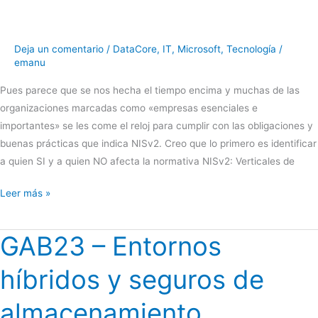
Deja un comentario
/
DataCore
,
IT
,
Microsoft
,
Tecnología
/
emanu
Pues parece que se nos hecha el tiempo encima y muchas de las
organizaciones marcadas como «empresas esenciales e
importantes» se les come el reloj para cumplir con las obligaciones y
buenas prácticas que indica NISv2. Creo que lo primero es identificar
a quien SI y a quien NO afecta la normativa NISv2: Verticales de
Cumplir
Leer más »
con
NISv2:
GAB23 – Entornos
Medidas
Esenciales
híbridos y seguros de
para
Seguridad
almacenamiento
de