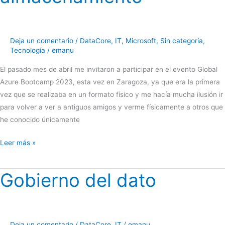
la
Información
Deja un comentario
/
DataCore
,
IT
,
Microsoft
,
Sin categoría
,
Tecnología
/
emanu
El pasado mes de abril me invitaron a participar en el evento Global
Azure Bootcamp 2023, esta vez en Zaragoza, ya que era la primera
vez que se realizaba en un formato físico y me hacía mucha ilusión ir
para volver a ver a antiguos amigos y verme físicamente a otros que
he conocido únicamente
GAB23
Leer más »
–
Entornos
Gobierno del dato
híbridos
y
seguros
de
Deja un comentario
/
DataCore
,
IT
/
emanu