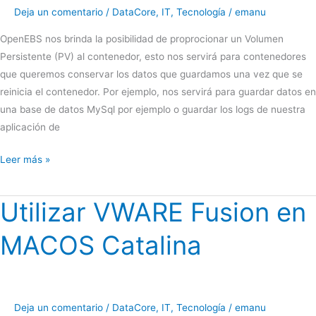
Deja un comentario
/
DataCore
,
IT
,
Tecnología
/
emanu
OpenEBS nos brinda la posibilidad de proprocionar un Volumen
Persistente (PV) al contenedor, esto nos servirá para contenedores
que queremos conservar los datos que guardamos una vez que se
reinicia el contenedor. Por ejemplo, nos servirá para guardar datos en
una base de datos MySql por ejemplo o guardar los logs de nuestra
aplicación de
OpenEBS
Leer más »
|
Alta
Utilizar VWARE Fusion en
disponibilidad
tu
MACOS Catalina
los
PVC
en
Docker
Deja un comentario
/
DataCore
,
IT
,
Tecnología
/
emanu