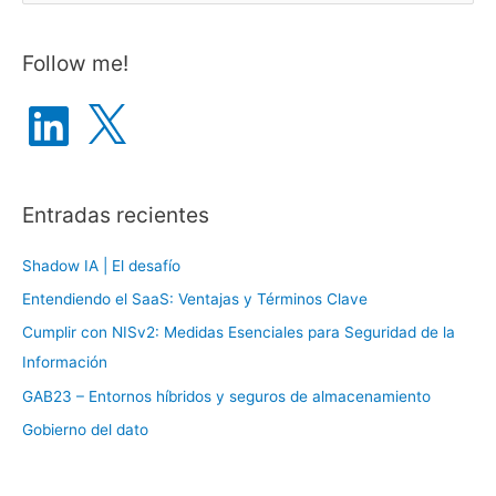
u
s
Follow me!
c
a
L
X
i
r
n
k
p
e
d
o
I
n
Entradas recientes
r
:
Shadow IA | El desafío
Entendiendo el SaaS: Ventajas y Términos Clave
Cumplir con NISv2: Medidas Esenciales para Seguridad de la
Información
GAB23 – Entornos híbridos y seguros de almacenamiento
Gobierno del dato