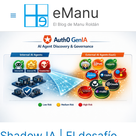
Ir
eManu
al
Menú
contenido
El Blog de Manu Roldán
principal
Shadow IA | El desafío