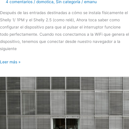
4 comentarios
/
domotica
,
Sin categoría
/
emanu
Después de las entradas destinadas a cómo se instala físicamente el
Shelly 1/ 1PM y el Shelly 2.5 (como relé), Ahora toca saber como
configurar el dispositivo para que al pulsar el interruptor funcione
todo perfectamente. Cuando nos conectamos a la WiFi que genera el
dispositivo, tenemos que conectar desde nuestro navegador a la
siguiente
Empezando
Leer más »
con
Shelly:
Configuración
del
dispositivo