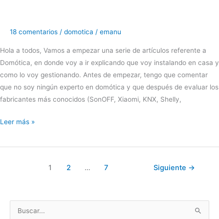
18 comentarios
/
domotica
/
emanu
Hola a todos, Vamos a empezar una serie de artículos referente a
Domótica, en donde voy a ir explicando que voy instalando en casa y
como lo voy gestionando. Antes de empezar, tengo que comentar
que no soy ningún experto en domótica y que después de evaluar los
fabricantes más conocidos (SonOFF, Xiaomi, KNX, Shelly,
Empezando
Leer más »
con
Shelly
1
2
…
7
Siguiente
→
B