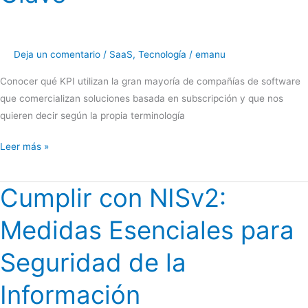
Deja un comentario
/
SaaS
,
Tecnología
/
emanu
Conocer qué KPI utilizan la gran mayoría de compañías de software
que comercializan soluciones basada en subscripción y que nos
quieren decir según la propia terminología
Entendiendo
Leer más »
el
SaaS:
Cumplir con NISv2:
Ventajas
y
Medidas Esenciales para
Términos
Clave
Seguridad de la
Información