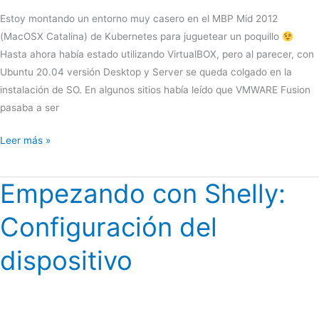
y
Estoy montando un entorno muy casero en el MBP Mid 2012
K8S
(MacOSX Catalina) de Kubernetes para juguetear un poquillo
Hasta ahora había estado utilizando VirtualBOX, pero al parecer, con
Ubuntu 20.04 versión Desktop y Server se queda colgado en la
instalación de SO. En algunos sitios había leído que VMWARE Fusion
pasaba a ser
Utilizar
Leer más »
VWARE
Fusion
Empezando con Shelly:
en
MACOS
Configuración del
Catalina
dispositivo